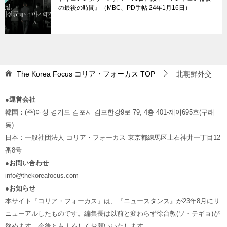
の最後の時間』（MBC、PD手帖 24年1月16日）
The Korea Focus コリア・フォーカス
TOP
北朝鮮外交
●
運営会社
韓国：(주)여성 경기도 김포시 김포한강9로 79, 4층 401-제이695호(구래
동)
日本：一般社団法人 コリア・フォーカス 東京都練馬区上石神井一丁目12
番8号
●お問い合わせ
info@thekoreafocus.com
●お知らせ
本サイト『コリア・フォーカス』は、『ニュースタンス』が23年8月にリ
ニューアルしたものです。編集長は以前と変わらず徐台教(ソ・テギョ)が
務めます。今後ともよろしくお願いいたします。