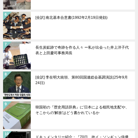
[全訳] 南北基本合意書(1992年2月19日発効)
長生炭鉱跡で奇跡を作る人々 ー私が出会った井上洋子代
表と上田慶司事務局長
[全訳] 李在明大統領、第80回国連総会基調演説(25年9月
24日)
韓国初の『歴史用語辞典』に'日本による植民地支配'や、
そこからの'解放'はどう書かれているか
ドキュメンタリー紹介：『70日、故イ・ソンギュン俳優