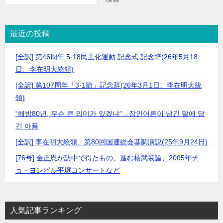
最近の投稿
[全訳] 第46周年 5·18民主化運動 記念式 記念辞(26年5月18
日、李在明大統領)
[全訳] 第107周年「3·1節」記念辞(26年3月1日、李在明大統
領)
“해방80년, 무슨 큰 의미가 있겠냐”…장인어른이 남긴 말에 담
긴 아픔
[全訳] 李在明大統領、第80回国連総会基調演説(25年9月24日)
[76号] 金正恩が訪中で得たもの、進む核武装論、2005年チ
ョ・ヨンピル平壌コンサートなど
人気記事ランキング