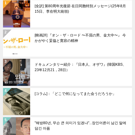
[全訳] 第80周年光復節 在日同胞特別メッセージ(25年8月
15日、李在明大統領)
[映画評] 『オン・ザ・ロード 〜不屈の男、金大中〜』 今
かがやく妥協と寛容の精神
ドキュメンタリー紹介：『日本人、オザワ』(韓国KBS、
23年12月21，28日）
[コラム]：「どこで何になってまた会うだろうか」
"해방80년, 무슨 큰 의미가 있겠냐"...장인어른이 남긴 말에
담긴 아픔