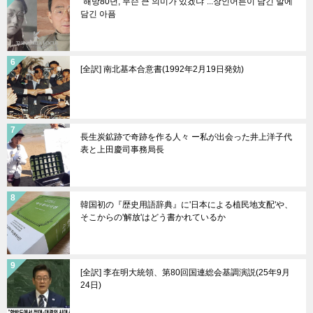
"해방80년, 무슨 큰 의미가 있겠냐"...장인어른이 남긴 말에
담긴 아픔
[全訳] 南北基本合意書(1992年2月19日発効)
長生炭鉱跡で奇跡を作る人々 ー私が出会った井上洋子代
表と上田慶司事務局長
韓国初の『歴史用語辞典』に'日本による植民地支配'や、
そこからの'解放'はどう書かれているか
[全訳] 李在明大統領、第80回国連総会基調演説(25年9月
24日)