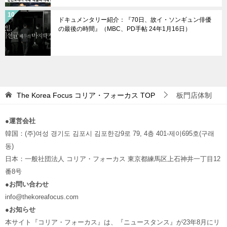
ドキュメンタリー紹介：『70日、故イ・ソンギュン俳優
の最後の時間』（MBC、PD手帖 24年1月16日）
The Korea Focus コリア・フォーカス
TOP
板門店体制
●
運営会社
韓国：(주)여성 경기도 김포시 김포한강9로 79, 4층 401-제이695호(구래
동)
日本：一般社団法人 コリア・フォーカス 東京都練馬区上石神井一丁目12
番8号
●お問い合わせ
info@thekoreafocus.com
●お知らせ
本サイト『コリア・フォーカス』は、『ニュースタンス』が23年8月にリ