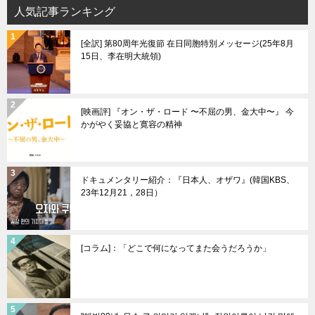
人気記事ランキング
[全訳] 第80周年光復節 在日同胞特別メッセージ(25年8月
15日、李在明大統領)
[映画評] 『オン・ザ・ロード 〜不屈の男、金大中〜』 今
かがやく妥協と寛容の精神
ドキュメンタリー紹介：『日本人、オザワ』(韓国KBS、
23年12月21，28日）
[コラム]：「どこで何になってまた会うだろうか」