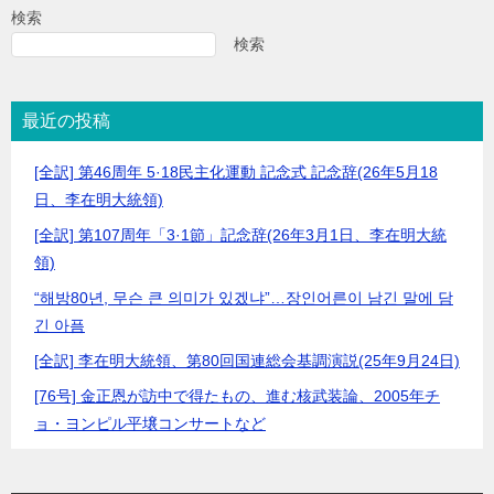
検索
検索
最近の投稿
[全訳] 第46周年 5·18民主化運動 記念式 記念辞(26年5月18
日、李在明大統領)
[全訳] 第107周年「3·1節」記念辞(26年3月1日、李在明大統
領)
“해방80년, 무슨 큰 의미가 있겠냐”…장인어른이 남긴 말에 담
긴 아픔
[全訳] 李在明大統領、第80回国連総会基調演説(25年9月24日)
[76号] 金正恩が訪中で得たもの、進む核武装論、2005年チ
ョ・ヨンピル平壌コンサートなど